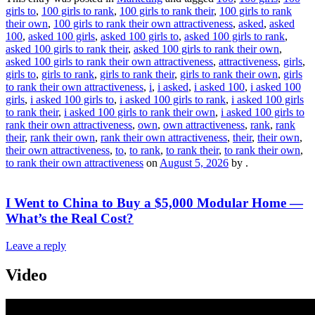
girls to
,
100 girls to rank
,
100 girls to rank their
,
100 girls to rank
their own
,
100 girls to rank their own attractiveness
,
asked
,
asked
100
,
asked 100 girls
,
asked 100 girls to
,
asked 100 girls to rank
,
asked 100 girls to rank their
,
asked 100 girls to rank their own
,
asked 100 girls to rank their own attractiveness
,
attractiveness
,
girls
,
girls to
,
girls to rank
,
girls to rank their
,
girls to rank their own
,
girls
to rank their own attractiveness
,
i
,
i asked
,
i asked 100
,
i asked 100
girls
,
i asked 100 girls to
,
i asked 100 girls to rank
,
i asked 100 girls
to rank their
,
i asked 100 girls to rank their own
,
i asked 100 girls to
rank their own attractiveness
,
own
,
own attractiveness
,
rank
,
rank
their
,
rank their own
,
rank their own attractiveness
,
their
,
their own
,
their own attractiveness
,
to
,
to rank
,
to rank their
,
to rank their own
,
to rank their own attractiveness
on
August 5, 2026
by
.
I Went to China to Buy a $5,000 Modular Home —
What’s the Real Cost?
Leave a reply
Video