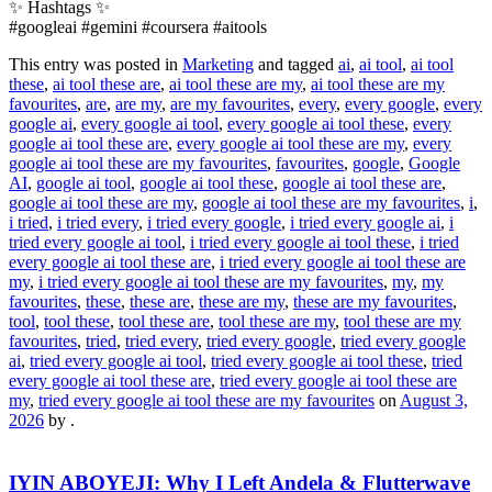
✨ Hashtags ✨
#googleai #gemini #coursera #aitools
This entry was posted in
Marketing
and tagged
ai
,
ai tool
,
ai tool
these
,
ai tool these are
,
ai tool these are my
,
ai tool these are my
favourites
,
are
,
are my
,
are my favourites
,
every
,
every google
,
every
google ai
,
every google ai tool
,
every google ai tool these
,
every
google ai tool these are
,
every google ai tool these are my
,
every
google ai tool these are my favourites
,
favourites
,
google
,
Google
AI
,
google ai tool
,
google ai tool these
,
google ai tool these are
,
google ai tool these are my
,
google ai tool these are my favourites
,
i
,
i tried
,
i tried every
,
i tried every google
,
i tried every google ai
,
i
tried every google ai tool
,
i tried every google ai tool these
,
i tried
every google ai tool these are
,
i tried every google ai tool these are
my
,
i tried every google ai tool these are my favourites
,
my
,
my
favourites
,
these
,
these are
,
these are my
,
these are my favourites
,
tool
,
tool these
,
tool these are
,
tool these are my
,
tool these are my
favourites
,
tried
,
tried every
,
tried every google
,
tried every google
ai
,
tried every google ai tool
,
tried every google ai tool these
,
tried
every google ai tool these are
,
tried every google ai tool these are
my
,
tried every google ai tool these are my favourites
on
August 3,
2026
by
.
IYIN ABOYEJI: Why I Left Andela & Flutterwave