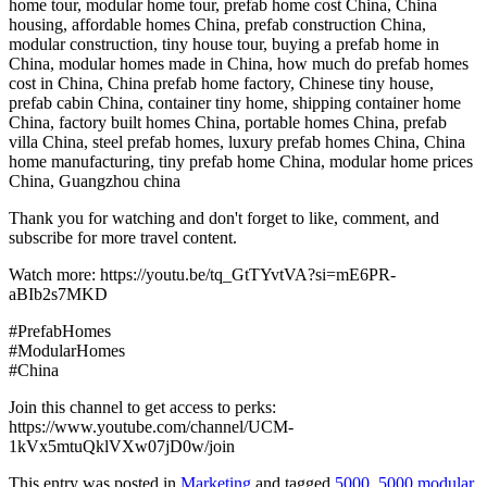
home tour, modular home tour, prefab home cost China, China
housing, affordable homes China, prefab construction China,
modular construction, tiny house tour, buying a prefab home in
China, modular homes made in China, how much do prefab homes
cost in China, China prefab home factory, Chinese tiny house,
prefab cabin China, container tiny home, shipping container home
China, factory built homes China, portable homes China, prefab
villa China, steel prefab homes, luxury prefab homes China, China
home manufacturing, tiny prefab home China, modular home prices
China, Guangzhou china
Thank you for watching and don't forget to like, comment, and
subscribe for more travel content.
Watch more: https://youtu.be/tq_GtTYvtVA?si=mE6PR-
aBIb2s7MKD
#PrefabHomes
#ModularHomes
#China
Join this channel to get access to perks:
https://www.youtube.com/channel/UCM-
1kVx5mtuQklVXw07jD0w/join
This entry was posted in
Marketing
and tagged
5000
,
5000 modular
,