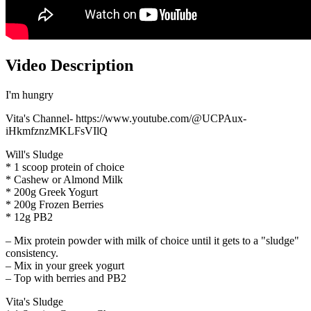
Video Description
I'm hungry
Vita's Channel- https://www.youtube.com/@UCPAux-
iHkmfznzMKLFsVIlQ
Will's Sludge
* 1 scoop protein of choice
* Cashew or Almond Milk
* 200g Greek Yogurt
* 200g Frozen Berries
* 12g PB2
– Mix protein powder with milk of choice until it gets to a "sludge"
consistency.
– Mix in your greek yogurt
– Top with berries and PB2
Vita's Sludge