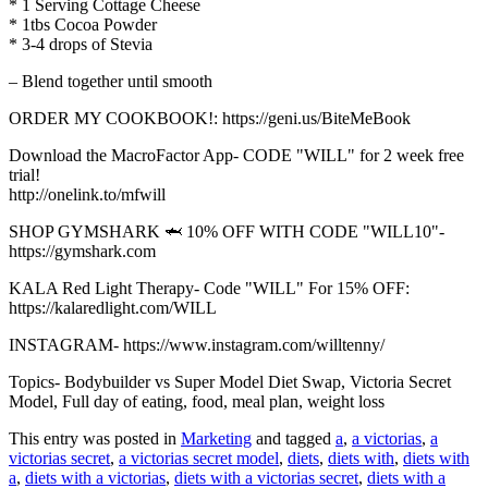
* 1 Serving Cottage Cheese
* 1tbs Cocoa Powder
* 3-4 drops of Stevia
– Blend together until smooth
ORDER MY COOKBOOK!: https://geni.us/BiteMeBook
Download the MacroFactor App- CODE "WILL" for 2 week free
trial!
http://onelink.to/mfwill
SHOP GYMSHARK 🦈 10% OFF WITH CODE "WILL10"-
https://gymshark.com
KALA Red Light Therapy- Code "WILL" For 15% OFF:
https://kalaredlight.com/WILL
INSTAGRAM- https://www.instagram.com/willtenny/
Topics- Bodybuilder vs Super Model Diet Swap, Victoria Secret
Model, Full day of eating, food, meal plan, weight loss
This entry was posted in
Marketing
and tagged
a
,
a victorias
,
a
victorias secret
,
a victorias secret model
,
diets
,
diets with
,
diets with
a
,
diets with a victorias
,
diets with a victorias secret
,
diets with a