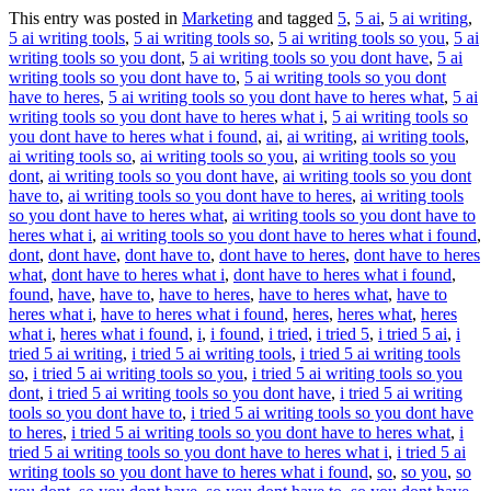
This entry was posted in
Marketing
and tagged
5
,
5 ai
,
5 ai writing
,
5 ai writing tools
,
5 ai writing tools so
,
5 ai writing tools so you
,
5 ai
writing tools so you dont
,
5 ai writing tools so you dont have
,
5 ai
writing tools so you dont have to
,
5 ai writing tools so you dont
have to heres
,
5 ai writing tools so you dont have to heres what
,
5 ai
writing tools so you dont have to heres what i
,
5 ai writing tools so
you dont have to heres what i found
,
ai
,
ai writing
,
ai writing tools
,
ai writing tools so
,
ai writing tools so you
,
ai writing tools so you
dont
,
ai writing tools so you dont have
,
ai writing tools so you dont
have to
,
ai writing tools so you dont have to heres
,
ai writing tools
so you dont have to heres what
,
ai writing tools so you dont have to
heres what i
,
ai writing tools so you dont have to heres what i found
,
dont
,
dont have
,
dont have to
,
dont have to heres
,
dont have to heres
what
,
dont have to heres what i
,
dont have to heres what i found
,
found
,
have
,
have to
,
have to heres
,
have to heres what
,
have to
heres what i
,
have to heres what i found
,
heres
,
heres what
,
heres
what i
,
heres what i found
,
i
,
i found
,
i tried
,
i tried 5
,
i tried 5 ai
,
i
tried 5 ai writing
,
i tried 5 ai writing tools
,
i tried 5 ai writing tools
so
,
i tried 5 ai writing tools so you
,
i tried 5 ai writing tools so you
dont
,
i tried 5 ai writing tools so you dont have
,
i tried 5 ai writing
tools so you dont have to
,
i tried 5 ai writing tools so you dont have
to heres
,
i tried 5 ai writing tools so you dont have to heres what
,
i
tried 5 ai writing tools so you dont have to heres what i
,
i tried 5 ai
writing tools so you dont have to heres what i found
,
so
,
so you
,
so