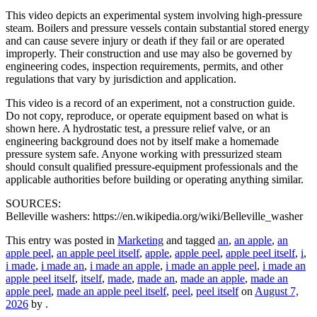
This video depicts an experimental system involving high-pressure
steam. Boilers and pressure vessels contain substantial stored energy
and can cause severe injury or death if they fail or are operated
improperly. Their construction and use may also be governed by
engineering codes, inspection requirements, permits, and other
regulations that vary by jurisdiction and application.
This video is a record of an experiment, not a construction guide.
Do not copy, reproduce, or operate equipment based on what is
shown here. A hydrostatic test, a pressure relief valve, or an
engineering background does not by itself make a homemade
pressure system safe. Anyone working with pressurized steam
should consult qualified pressure-equipment professionals and the
applicable authorities before building or operating anything similar.
SOURCES:
Belleville washers: https://en.wikipedia.org/wiki/Belleville_washer
This entry was posted in
Marketing
and tagged
an
,
an apple
,
an
apple peel
,
an apple peel itself
,
apple
,
apple peel
,
apple peel itself
,
i
,
i made
,
i made an
,
i made an apple
,
i made an apple peel
,
i made an
apple peel itself
,
itself
,
made
,
made an
,
made an apple
,
made an
apple peel
,
made an apple peel itself
,
peel
,
peel itself
on
August 7,
2026
by
.