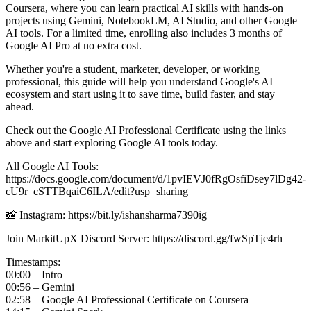
Coursera, where you can learn practical AI skills with hands-on
projects using Gemini, NotebookLM, AI Studio, and other Google
AI tools. For a limited time, enrolling also includes 3 months of
Google AI Pro at no extra cost.
Whether you're a student, marketer, developer, or working
professional, this guide will help you understand Google's AI
ecosystem and start using it to save time, build faster, and stay
ahead.
Check out the Google AI Professional Certificate using the links
above and start exploring Google AI tools today.
All Google AI Tools:
https://docs.google.com/document/d/1pvIEVJ0fRgOsfiDsey7lDg42-
cU9r_cSTTBqaiC6ILA/edit?usp=sharing
📸 Instagram: https://bit.ly/ishansharma7390ig
Join MarkitUpX Discord Server: https://discord.gg/fwSpTje4rh
Timestamps:
00:00 – Intro
00:56 – Gemini
02:58 – Google AI Professional Certificate on Coursera