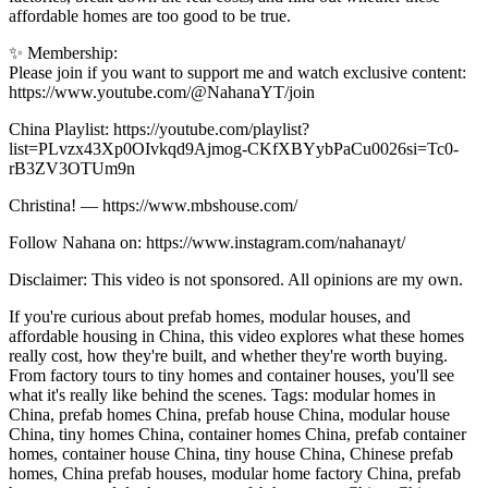
affordable homes are too good to be true.
✨ Membership:
Please join if you want to support me and watch exclusive content:
https://www.youtube.com/@NahanaYT/join
China Playlist: https://youtube.com/playlist?
list=PLvzx43Xp0OIvkqd9Ajmog-CKfXBYybPaCu0026si=Tc0-
rB3ZV3OTUm9n
Christina! — https://www.mbshouse.com/
Follow Nahana on: https://www.instagram.com/nahanayt/
Disclaimer: This video is not sponsored. All opinions are my own.
If you're curious about prefab homes, modular houses, and
affordable housing in China, this video explores what these homes
really cost, how they're built, and whether they're worth buying.
From factory tours to tiny homes and container houses, you'll see
what it's really like behind the scenes. Tags: modular homes in
China, prefab homes China, prefab house China, modular house
China, tiny homes China, container homes China, prefab container
homes, container house China, tiny house China, Chinese prefab
homes, China prefab houses, modular home factory China, prefab