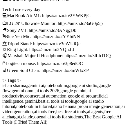
Tech I use every day
💻MacBook Air M1: https://amzn.to/2YWKPjG
📺LG 29' Ultrawide Monitor: https://amzn.to/3aG0p5p
🎥Sony ZV1: https://amzn.to/3ANqgDb
🎙Blue Yeti Mic: https://amzn.to/2YYbiNN
⽴Tripod Stand: https://amzn.to/3mVUiQc
🔅Ring Light: https://amzn.to/2YQlzLJ
🎧Marshall Major II Headphone: https://amzn.to/3lLhTDQ
🖱Logitech mouse: https://amzn.to/3p8edOC
💺Green Soul Chair: https://amzn.to/3mWIxZP
✨ Tags ✨
ishan sharma,gemini ai,notebooklm,google ai studio,google
flow,gemini omni,ai tools 2026,google gemini,ai
productivity,coursera,ai automation,google ai pro,artificial
intelligence,gemini,best ai tools,ai tools,google ai studio
tutorial,notebooklm tutorial,nano banana pro,ai image generation,ai
video generation,ai tools free,best free ai tools,ai agents,free
ai,chatgpt,claude,openai,ai tools for students,The Best Google AI
Tools (I Tried Them All)