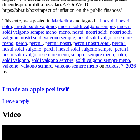
dipende-piu-profitti-che-salari-AEOcWrCD
https://obr.uk/box/impact-of-inflation-on-the-public-finances/
This entry was posted in
Marketing
and tagged
i
,
i nostri
,
i nostri
soldi
,
i nostri soldi valgono
,
i nostri soldi valgono sempre
,
i nostri
soldi valgono sempre meno
,
meno
,
nostri
,
nostri soldi
,
nostri soldi
valgono
,
nostri soldi valgono sempre
,
nostri soldi valgono sempre
meno
,
perch
,
perch i
,
perch i nostri
,
perch i nostri soldi
,
perch i
nostri soldi valgono
,
perch i nostri soldi valgono sempre
,
perch i
nostri soldi valgono sempre meno
,
sempre
,
sempre meno
,
soldi
,
soldi valgono
,
soldi valgono sempre
,
soldi valgono sempre meno
,
valgono
,
valgono sempre
,
valgono sempre meno
on
August 7, 2026
by
.
I made an apple peel itself
Leave a reply
Video