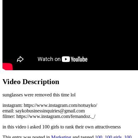
Video Description
sunglasses were removed this time lol
instagram: https://www.instagram.com/notsayko/
email: saykobusinessinquiries@gmail.com
filmer: https://www.instagram.com/fernandoz._/
in this video i asked 100 girls to rank their own attractiveness
This entry was posted in
Marketing
and tagged
100
,
100 girls
,
100