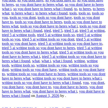
you dont
,
so you dont have
,
so you dont have to
,
so you dont have
to heres
,
so you dont have to heres what
,
so you dont have to heres
what i
,
so you dont have to heres what i found
,
to
,
to heres
,
to heres
what
,
to heres what i
,
to heres what i found
,
tools
,
tools so
,
tools so
you
,
tools so you dont
,
tools so you dont have
,
tools so you dont
have to
,
tools so you dont have to heres
,
tools so you dont have to
heres what
,
tools so you dont have to heres what i
,
tools so you dont
have to heres what i found
,
tried
,
tried 5
,
tried 5 ai
,
tried 5 ai writing
,
tried 5 ai writing tools
,
tried 5 ai writing tools so
,
tried 5 ai writing
tools so you
,
tried 5 ai writing tools so you dont
,
tried 5 ai writing
tools so you dont have
,
tried 5 ai writing tools so you dont have to
,
tried 5 ai writing tools so you dont have to heres
,
tried 5 ai writing
tools so you dont have to heres what
,
tried 5 ai writing tools so you
dont have to heres what i
,
tried 5 ai writing tools so you dont have to
heres what i found
,
what
,
what i
,
what i found
,
writing
,
writing
tools
,
writing tools so
,
writing tools so you
,
writing tools so you
dont
,
writing tools so you dont have
,
writing tools so you dont have
to
,
writing tools so you dont have to heres
,
writing tools so you dont
have to heres what
,
writing tools so you dont have to heres what i
,
writing tools so you dont have to heres what i found
,
you
,
you dont
,
you dont have
,
you dont have to
,
you dont have to heres
,
you dont
have to heres what
,
you dont have to heres what i
,
you dont have to
heres what i found
on
August 3, 2026
by
.