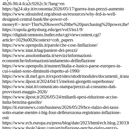
4b26-9fc4-fca2c9262c3c?lang=en
https://tg24.sky.it/economia/2026/05/17/guerra-iran-prezzi-aumento
https://www.stlouisfed.org/about-us/resources/why-fed-is-well-
designed-central-bank/the-power-of-
money#:~:text=This%20lowers%20the%20purchasing%20power,the%
https://cupola.gettysburg.edu/ger/vol3/iss1/9/
https://digitalcommons.butler.edu/cgi/viewcontent.cgi?
article=1029u0026context=cob_papers
https://www.openpolis.it/parole/che-cose-linflazione/
https://www.istat.it/tag/paniere-dei-prezzi/
https://www.assolombarda.it/servizi/informazioni-
economiche/informazioni/andamento-dellinflazione
https://www.openpolis.it/numeri/litalia-e-lunico-paese-europeo-in-
cui-i-salari-sono-diminuiti-rispetto-al-1990/
https://www.dt.mef.gov.it/export/sites/sitodt/modules/documenti_it
https://www.ilpost.it/2024/04/15/meloni-giorgetti-superbonus/
https://www.istat.it/comunicato-stampa/prezzi-al-consumo-dati-
provvisori-maggio-2026/
https://www.ilpost.it/2026/05/24/miliardi-spesi-riduzione-accise-
italia-benzina-gasolio/
https://it.euronews.com/business/2026/05/29/bce-rialzo-dei-tassi-
sotto-esame-mentre-i-big-four-delleurozona-registrano-inflazione-
osti
https://www.ecb.europa.eu/press/blog/date/2023/html/ecb.blog.2303
https://www.ilsole24ore.com/art/inflazione-perche-rialzo-prezzi-