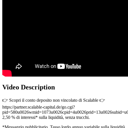
Video Description
👉 Scopri il conto deposito non vincolato di Scalable 👉
https://partner.scalable-capital.de/go.cgi?
pid=580u0026wmid=1073u0026cpid=4u0026prid=13u0026subid=u0
2,50 % di interessi* sulla liquidità, senza trucchi.
*Messaggio pubblicitario. Tasso lordo annuo variabile sulla liquidità