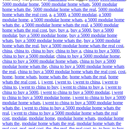
5000 modular home
,
5000 modular home whats
,
5000 modular
home whats the
,
5000 modular home whats the real
,
5000 modular
home whats the real cost
,
a
,
a 5000
,
a 5000 modular
,
a 5000
modular home
,
a 5000 modular home whats
,
a 5000 modular home
whats the
,
a 5000 modular home whats the real
,
a 5000 modular
home whats the real cost
,
buy
,
buy a
,
buy a 5000
,
buy a 5000
modular
,
buy a 5000 modular home
,
buy a 5000 modular home
whats
,
buy a 5000 modular home whats the
,
buy a 5000 modular
home whats the real
,
buy a 5000 modular home whats the real cost
,
china
,
china to
,
china to buy
,
china to buy a
,
china to buy a 5000
,
china to buy a 5000 modular
,
china to buy a 5000 modular home
,
china to buy a 5000 modular home whats
,
china to buy a 5000
modular home whats the
,
china to buy a 5000 modular home whats
the real
,
china to buy a 5000 modular home whats the real cost
,
cost
,
home
,
home whats
,
home whats the
,
home whats the real
,
home
whats the real cost
,
i
,
i went
,
i went to
,
i went to china
,
i went to
china to
,
i went to china to buy
,
i went to china to buy a
,
i went to
china to buy a 5000
,
i went to china to buy a 5000 modular
,
i went
to china to buy a 5000 modular home
,
i went to china to buy a 5000
modular home whats
,
i went to china to buy a 5000 modular home
whats the
,
i went to china to buy a 5000 modular home whats the
real
,
i went to china to buy a 5000 modular home whats the real
cost
,
modular
,
modular home
,
modular home whats
,
modular home
whats the
,
modular home whats the real
,
modular home whats the
real cost
,
real
,
real cost
,
the
,
the real
,
the real cost
,
to
,
to buy
,
to buy