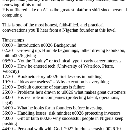
renewing of his mind
His unfiltered take on AI as the greatest platform shift since personal
computing
This is one of the most honest, faith-filled, and practical
conversations you’ll hear from a Nigerian founder at this level.
Timestamps
00:00 – Introduction u0026 Background
02:20 – Growing up: Humble beginnings, father driving kabukabu,
faith u0026 giving
08:50 – Not the “brainy” or technical type + early career interests
13:00 – How he entered tech (University of Waterloo, Pierre,
Velocity)
17:30 – Bookneto story u0026 first lessons in building
19:30 – “Ideas are useless” – Why execution is everything
21:00 – Default outcome of startups is failure
25:00 – Problems he’s drawn to u0026 what makes great customers
28:00 – His real role in companies (protecting talent, operations,
legal)
34:00 – What he looks for in founders before investing
36:00 – Handling losses, risk mindset u0026 protecting investors
40:00 – Gift of faith u0026 why successful people in Nigeria keep
pushing
44:00 – Personal walk with God, 2022 fundraise crash u0026 10