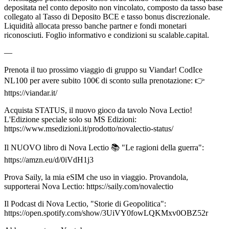
depositata nel conto deposito non vincolato, composto da tasso base
collegato al Tasso di Deposito BCE e tasso bonus discrezionale.
Liquidità allocata presso banche partner e fondi monetari
riconosciuti. Foglio informativo e condizioni su scalable.capital.
—
Prenota il tuo prossimo viaggio di gruppo su Viandar! CodIce
NL100 per avere subito 100€ di sconto sulla prenotazione: 👉
https://viandar.it/
Acquista STATUS, il nuovo gioco da tavolo Nova Lectio!
L'Edizione speciale solo su MS Edizioni:
https://www.msedizioni.it/prodotto/novalectio-status/
Il NUOVO libro di Nova Lectio 📚 "Le ragioni della guerra":
https://amzn.eu/d/0iVdH1j3
Prova Saily, la mia eSIM che uso in viaggio. Provandola,
supporterai Nova Lectio: https://saily.com/novalectio
Il Podcast di Nova Lectio, "Storie di Geopolitica":
https://open.spotify.com/show/3UiVY0fowLQKMxv0OBZ52r