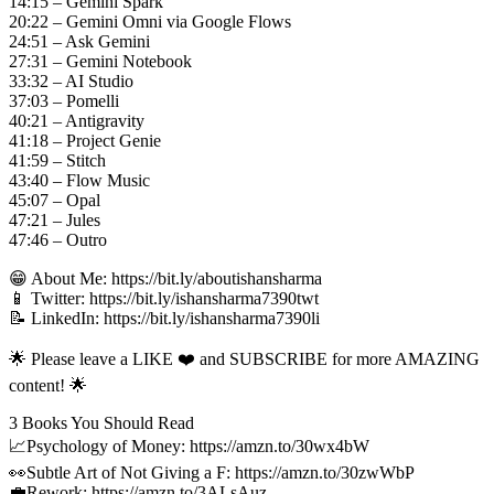
14:15 – Gemini Spark
20:22 – Gemini Omni via Google Flows
24:51 – Ask Gemini
27:31 – Gemini Notebook
33:32 – AI Studio
37:03 – Pomelli
40:21 – Antigravity
41:18 – Project Genie
41:59 – Stitch
43:40 – Flow Music
45:07 – Opal
47:21 – Jules
47:46 – Outro
😁 About Me: https://bit.ly/aboutishansharma
📱 Twitter: https://bit.ly/ishansharma7390twt
📝 LinkedIn: https://bit.ly/ishansharma7390li
🌟 Please leave a LIKE ❤️ and SUBSCRIBE for more AMAZING
content! 🌟
3 Books You Should Read
📈Psychology of Money: https://amzn.to/30wx4bW
👀Subtle Art of Not Giving a F: https://amzn.to/30zwWbP
💼Rework: https://amzn.to/3ALsAuz