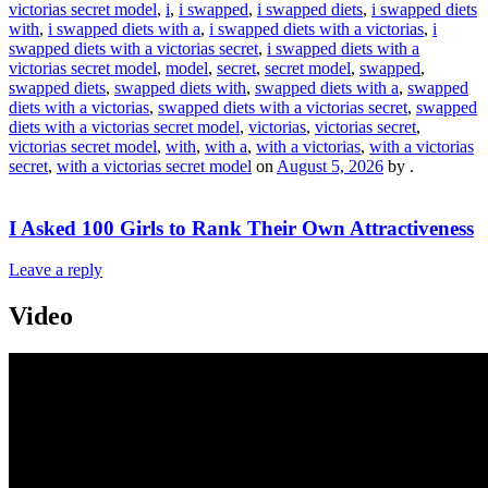
victorias secret model
,
i
,
i swapped
,
i swapped diets
,
i swapped diets
with
,
i swapped diets with a
,
i swapped diets with a victorias
,
i
swapped diets with a victorias secret
,
i swapped diets with a
victorias secret model
,
model
,
secret
,
secret model
,
swapped
,
swapped diets
,
swapped diets with
,
swapped diets with a
,
swapped
diets with a victorias
,
swapped diets with a victorias secret
,
swapped
diets with a victorias secret model
,
victorias
,
victorias secret
,
victorias secret model
,
with
,
with a
,
with a victorias
,
with a victorias
secret
,
with a victorias secret model
on
August 5, 2026
by
.
I Asked 100 Girls to Rank Their Own Attractiveness
Leave a reply
Video