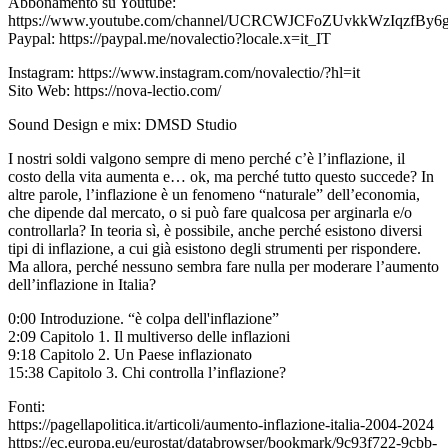
Abbonamento su Youtube:
https://www.youtube.com/channel/UCRCWJCFoZUvkkWzIqzfBy6g/
Paypal: https://paypal.me/novalectio?locale.x=it_IT
Instagram: https://www.instagram.com/novalectio/?hl=it
Sito Web: https://nova-lectio.com/
Sound Design e mix: DMSD Studio
I nostri soldi valgono sempre di meno perché c’è l’inflazione, il
costo della vita aumenta e… ok, ma perché tutto questo succede? In
altre parole, l’inflazione è un fenomeno “naturale” dell’economia,
che dipende dal mercato, o si può fare qualcosa per arginarla e/o
controllarla? In teoria sì, è possibile, anche perché esistono diversi
tipi di inflazione, a cui già esistono degli strumenti per rispondere.
Ma allora, perché nessuno sembra fare nulla per moderare l’aumento
dell’inflazione in Italia?
0:00 Introduzione. “è colpa dell'inflazione”
2:09 Capitolo 1. Il multiverso delle inflazioni
9:18 Capitolo 2. Un Paese inflazionato
15:38 Capitolo 3. Chi controlla l’inflazione?
Fonti:
https://pagellapolitica.it/articoli/aumento-inflazione-italia-2004-2024
https://ec.europa.eu/eurostat/databrowser/bookmark/9c93f722-9cbb-